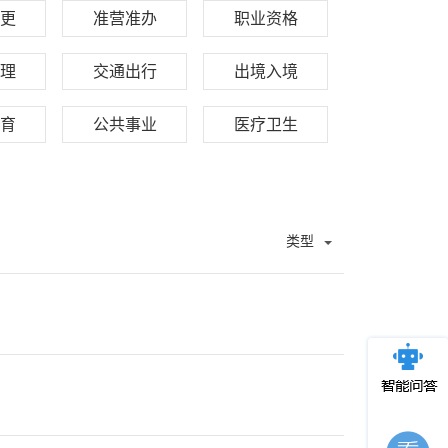
更
准营准办
职业资格
理
交通出行
出境入境
育
公共事业
医疗卫生
类型